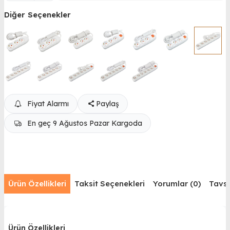
Diğer Seçenekler
Fiyat Alarmı
Paylaş
En geç 9 Ağustos Pazar Kargoda
Ürün Özellikleri
Taksit Seçenekleri
Yorumlar (0)
Tavsi
Ürün Özellikleri