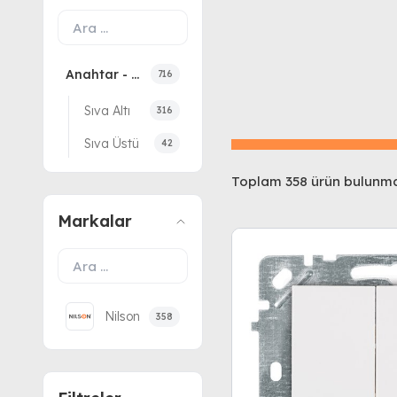
Anahtar - Priz
716
Sıva Altı
316
Sıva Üstü
42
Toplam 358 ürün bulunma
Markalar
Nilson
358