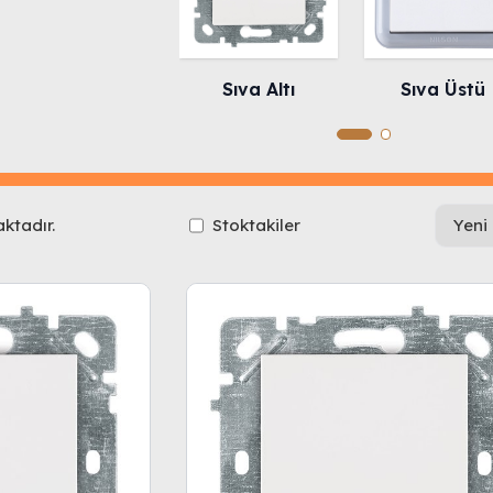
Sıva Altı
Sıva Üstü
ktadır.
Stoktakiler