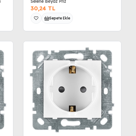
ı
Selene Beyaz Priz
30,24
TL
Sepete Ekle