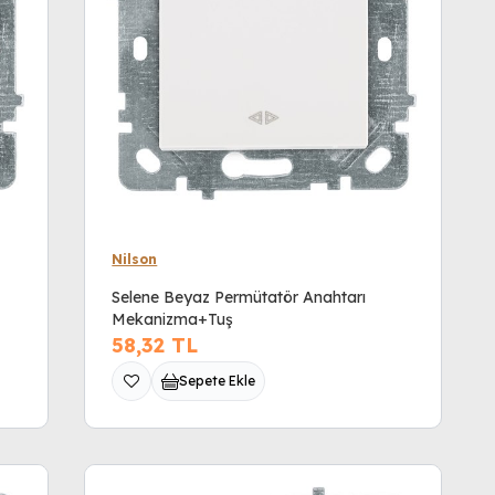
Nilson
Selene Beyaz Permütatör Anahtarı
Mekanizma+Tuş
58,32
TL
Sepete Ekle