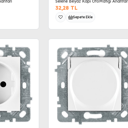
nahtarı
Selene Beyaz Kapı OtoMatiği Anahtar
32,28
TL
Sepete Ekle