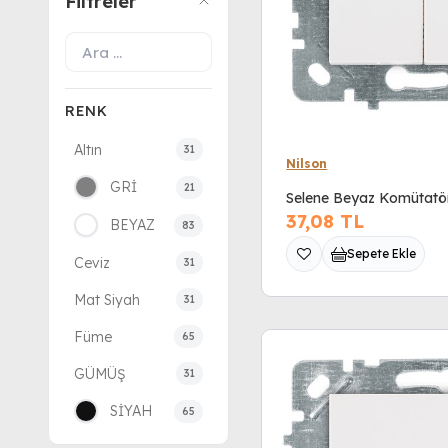
Filtreler
RENK
Altın
31
Nilson
GRİ
21
Selene Beyaz Komütatö
37,08
TL
BEYAZ
83
Sepete Ekle
Ceviz
31
Mat Siyah
31
Füme
65
GÜMÜŞ
31
SİYAH
65