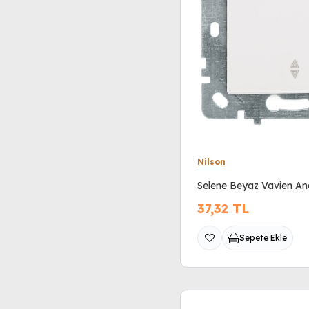
Nilson
Selene Beyaz Vavien An
37,32
TL
Sepete Ekle