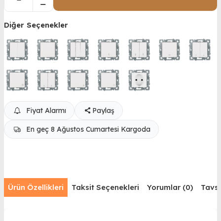
Diğer Seçenekler
Fiyat Alarmı
Paylaş
En geç 8 Ağustos Cumartesi Kargoda
Ürün Özellikleri
Taksit Seçenekleri
Yorumlar (0)
Tavsi