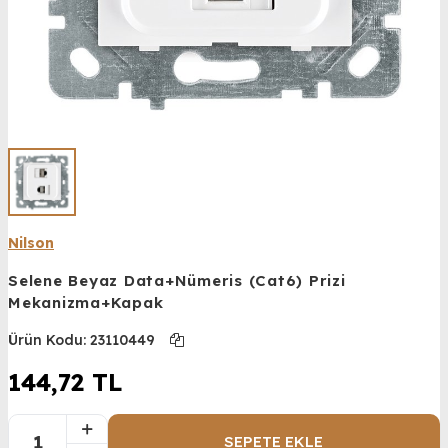
Nilson
Selene Beyaz Data+Nümeris (Cat6) Prizi
Mekanizma+Kapak
Ürün Kodu:
23110449
144,72
TL
SEPETE EKLE