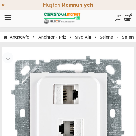
Müşteri
Memnuniyeti
0
Anasayfa
Anahtar - Priz
Sıva Altı
Selene
Selen