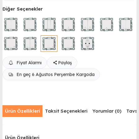
Diğer Seçenekler
Fiyat Alarmı
Paylaş
En geç 6 Ağustos Perşembe Kargoda
Ürün Özellikleri
Taksit Seçenekleri
Yorumlar (0)
Tavsi
Ürün Özellikleri