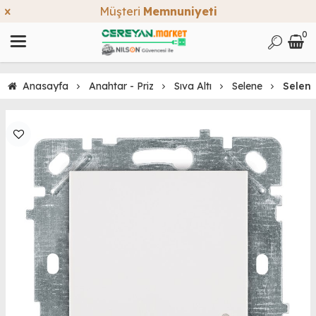
Müşteri
Memnuniyeti
0
Anasayfa
Anahtar - Priz
Sıva Altı
Selene
Selene