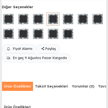
Diğer Seçenekler
Fiyat Alarmı
Paylaş
En geç 9 Ağustos Pazar Kargoda
Ürün Özellikleri
Taksit Seçenekleri
Yorumlar (0)
Tavsi
Ürün Özellikleri