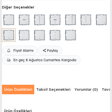
Diğer Seçenekler
Fiyat Alarmı
Paylaş
En geç 8 Ağustos Cumartesi Kargoda
Ürün Özellikleri
Taksit Seçenekleri
Yorumlar (0)
Tavsi
Ürün Özellikleri