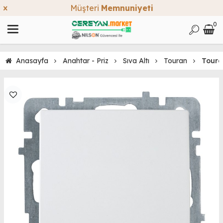
Müşteri
Memnuniyeti
0
Anasayfa
Anahtar - Priz
Sıva Altı
Touran
Toura