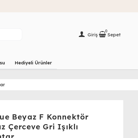
0
Giriş
Sepet
su
Hediyeli Ürünler
tar
ue Beyaz F Konnektör
z Çerceve Gri Işıklı
htar