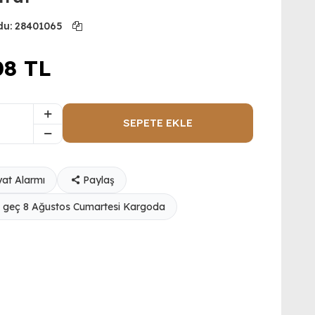
du:
28401065
08
TL
SEPETE EKLE
yat Alarmı
Paylaş
 geç 8 Ağustos Cumartesi Kargoda