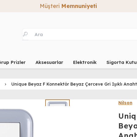
Müşteri
Memnuniyeti
rup Prizler
Aksesuarlar
Elektronik
Sigorta Kutu
Unique Beyaz F Konnektör Beyaz Çerceve Gri Işıklı Anah
Nilson
Uniq
Beya
Ana