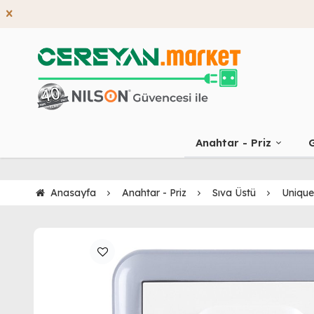
Anahtar - Priz
G
Anasayfa
Anahtar - Priz
Sıva Üstü
Unique