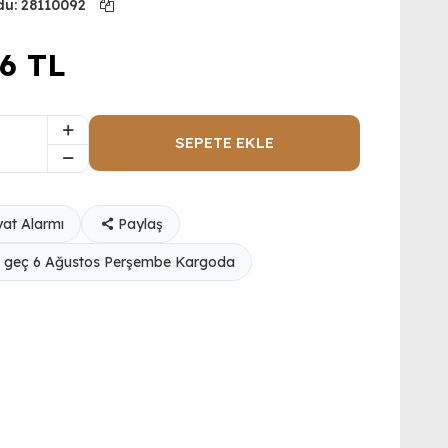
du:
28110092
16
TL
SEPETE EKLE
yat Alarmı
Paylaş
 geç 6 Ağustos Perşembe Kargoda