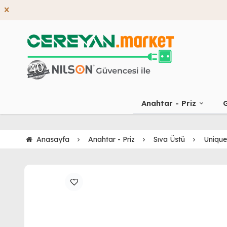
Anahtar - Priz
G
Anasayfa
Anahtar - Priz
Sıva Üstü
Unique