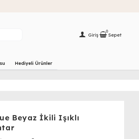
0
Giriş
Sepet
su
Hediyeli Ürünler
ue Beyaz İkili Işıklı
htar