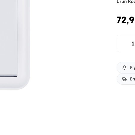
Ürün Ko
72,
Fi
En