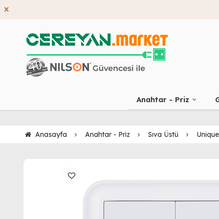
Anahtar - Priz
G
Anasayfa
Anahtar - Priz
Sıva Üstü
Unique