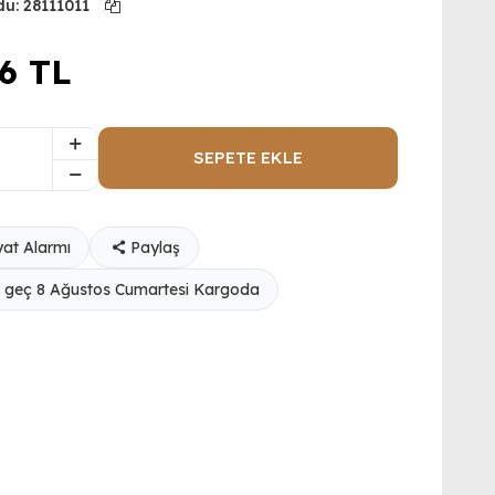
du:
28111011
96
TL
SEPETE EKLE
yat Alarmı
Paylaş
 geç 8 Ağustos Cumartesi Kargoda