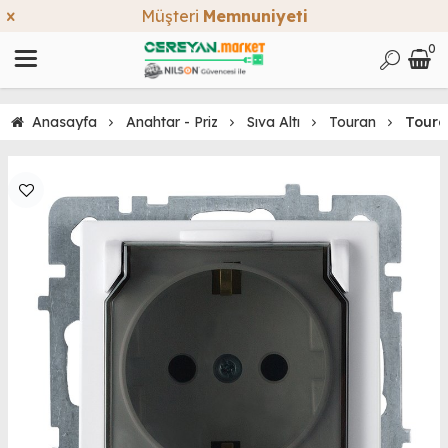
Müşteri
Memnuniyeti
0
Anasayfa
Anahtar - Priz
Sıva Altı
Touran
Toura