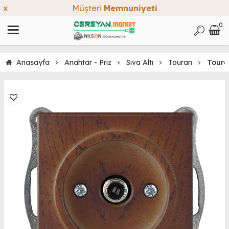
Müşteri
Memnuniyeti
0
Anasayfa
Anahtar - Priz
Sıva Altı
Touran
Toura