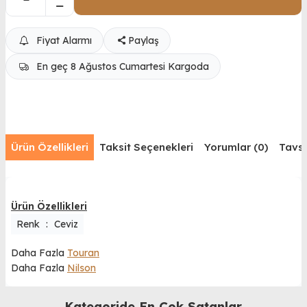
Fiyat Alarmı
Paylaş
En geç 8 Ağustos Cumartesi Kargoda
Ürün Özellikleri
Taksit Seçenekleri
Yorumlar (0)
Tavsi
Ürün Özellikleri
Renk
:
Ceviz
Daha Fazla
Touran
Daha Fazla
Nilson
Kategoride En Çok Satanlar