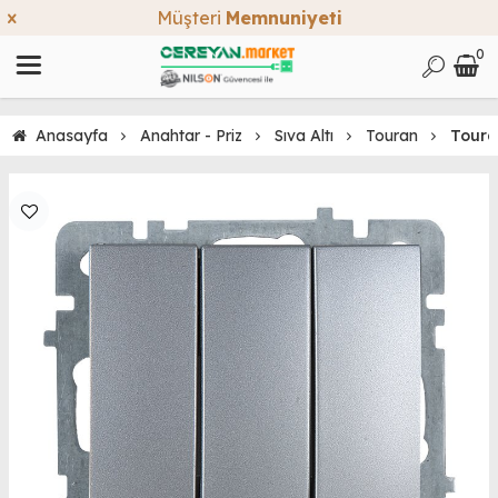
Müşteri
Memnuniyeti
0
Anasayfa
Anahtar - Priz
Sıva Altı
Touran
Toura