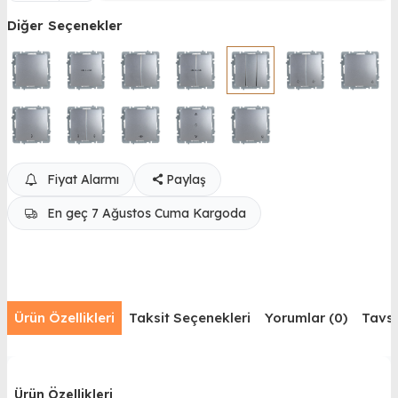
Diğer Seçenekler
Fiyat Alarmı
Paylaş
En geç 7 Ağustos Cuma Kargoda
Ürün Özellikleri
Taksit Seçenekleri
Yorumlar (0)
Tavsi
Ürün Özellikleri