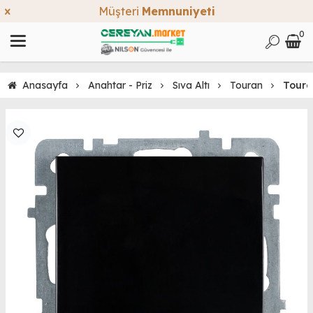
Müşteri
Memnuniyeti
0
Anasayfa
Anahtar - Priz
Sıva Altı
Touran
Toura