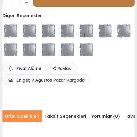
Diğer Seçenekler
Fiyat Alarmı
Paylaş
En geç 9 Ağustos Pazar Kargoda
Ürün Özellikleri
Taksit Seçenekleri
Yorumlar (0)
Tavsi