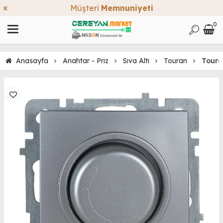
Müşteri
Memnuniyeti
0
Anasayfa
Anahtar - Priz
Sıva Altı
Touran
Toura